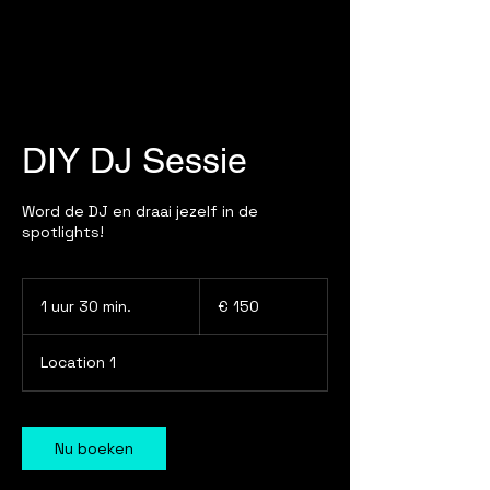
DIY DJ Sessie
Word de DJ en draai jezelf in de
spotlights!
150
euro
1 uur 30 min.
1
€ 150
u
u
Location 1
3
0
m
i
Nu boeken
n
.