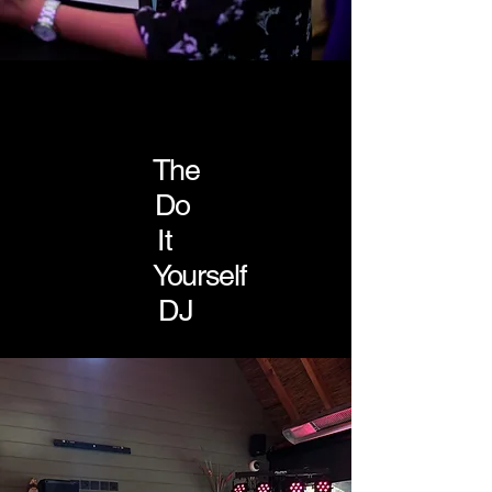
The
Do
It
Yourself
DJ