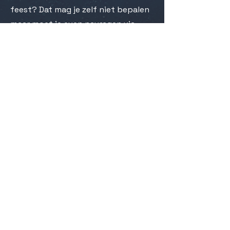
feest? Dat mag je zelf niet bepalen
maar moet je even navragen via
onderstaande contactgegevens.
voor info en boekingen:
bookings@diyee.dance